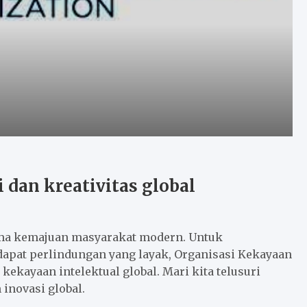
 dan kreativitas global
ama kemajuan masyarakat modern. Untuk
dapat perlindungan yang layak, Organisasi Kekayaan
kekayaan intelektual global. Mari kita telusuri
novasi global.