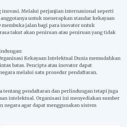
ovasi. Melalui perjanjian internasional seperti
 anggotanya untuk menerapkan standar kekayaan
PO membuka jalan bagi para inovator untuk
asa takut akan peniruan atau peniruan yang tidak
indungan:
n Organisasi Kekayaan Intelektual Dunia memudahkan
as batas. Pencipta atau inovator dapat
egara melalui satu prosedur pendaftaran.
 tentang pendaftaran dan perlindungan tetapi juga
an intelektual. Organisasi ini menyediakan sumber
 dan negara agar dapat menggunakan sistem