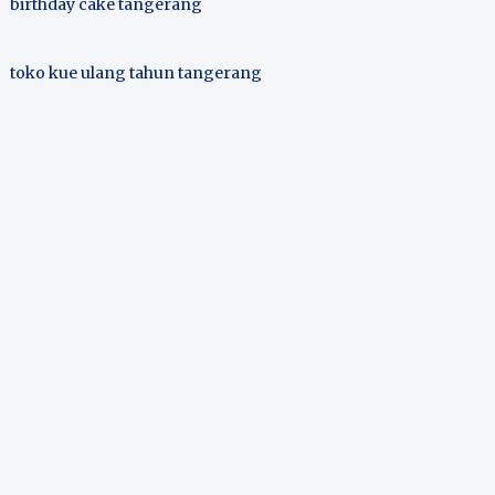
birthday cake tangerang
toko kue ulang tahun tangerang