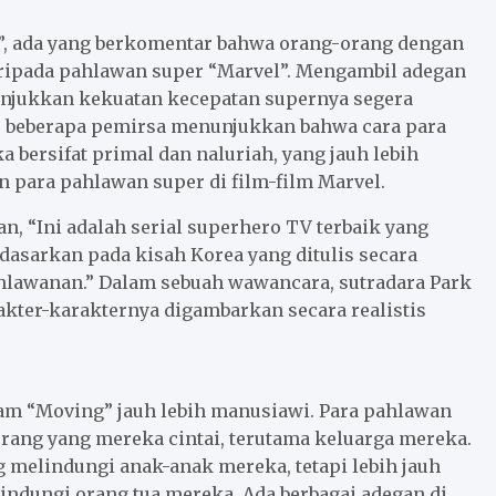
g”, ada yang berkomentar bahwa orang-orang dengan
aripada pahlawan super “Marvel”. Mengambil adegan
unjukkan kekuatan kecepatan supernya segera
a, beberapa pemirsa menunjukkan bahwa cara para
ersifat primal dan naluriah, yang jauh lebih
 para pahlawan super di film-film Marvel.
, “Ini adalah serial superhero TV terbaik yang
dasarkan pada kisah Korea yang ditulis secara
hlawanan.” Dalam sebuah wawancara, sutradara Park
akter-karakternya digambarkan secara realistis
lam “Moving” jauh lebih manusiawi. Para pahlawan
ang yang mereka cintai, terutama keluarga mereka.
 melindungi anak-anak mereka, tetapi lebih jauh
ndungi orang tua mereka. Ada berbagai adegan di