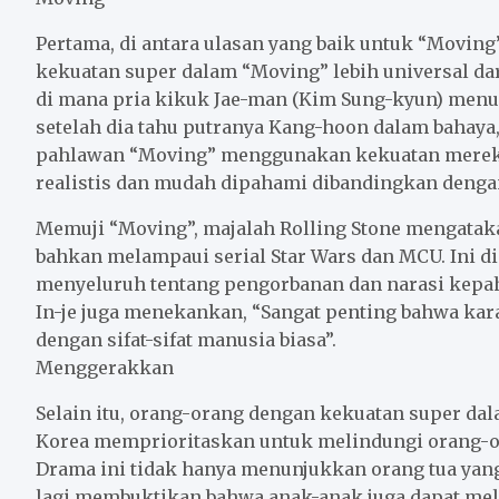
Pertama, di antara ulasan yang baik untuk “Movin
kekuatan super dalam “Moving” lebih universal d
di mana pria kikuk Jae-man (Kim Sung-kyun) men
setelah dia tahu putranya Kang-hoon dalam bahay
pahlawan “Moving” menggunakan kekuatan mereka b
realistis dan mudah dipahami dibandingkan dengan
Memuji “Moving”, majalah Rolling Stone mengatakan
bahkan melampaui serial Star Wars dan MCU. Ini di
menyeluruh tentang pengorbanan dan narasi kepa
In-je juga menekankan, “Sangat penting bahwa kar
dengan sifat-sifat manusia biasa”.
Menggerakkan
Selain itu, orang-orang dengan kekuatan super da
Korea memprioritaskan untuk melindungi orang-or
Drama ini tidak hanya menunjukkan orang tua yang
lagi membuktikan bahwa anak-anak juga dapat meli