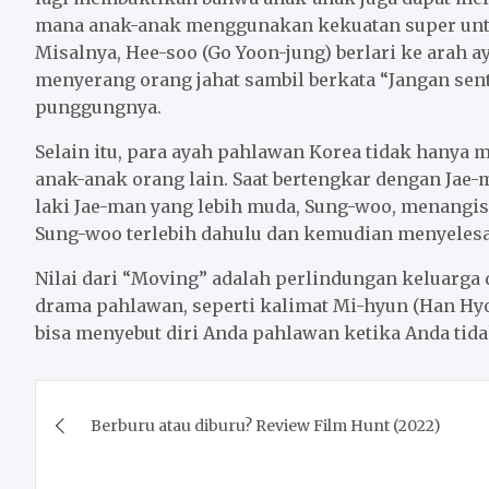
mana anak-anak menggunakan kekuatan super untu
Misalnya, Hee-soo (Go Yoon-jung) berlari ke arah 
menyerang orang jahat sambil berkata “Jangan sen
punggungnya.
Selain itu, para ayah pahlawan Korea tidak hanya 
anak-anak orang lain. Saat bertengkar dengan Jae
laki Jae-man yang lebih muda, Sung-woo, menangi
Sung-woo terlebih dahulu dan kemudian menyele
Nilai dari “Moving” adalah perlindungan keluarga
drama pahlawan, seperti kalimat Mi-hyun (Han Hyo
bisa menyebut diri Anda pahlawan ketika Anda tid
Post
Berburu atau diburu? Review Film Hunt (2022)
navigation