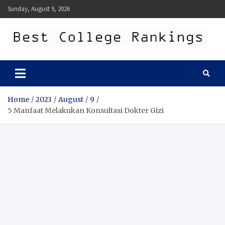
Skip
Sunday, August 9, 2026
to
content
Best College Rankings
Best College Rankings
Home
2023
August
9
5 Manfaat Melakukan Konsultasi Dokter Gizi