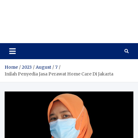
Best College Rankings
Best College Rankings
Home
2023
August
7
Inilah Penyedia Jasa Perawat Home Care Di Jakarta